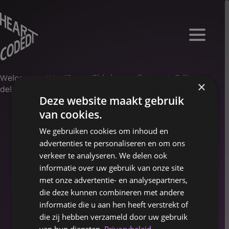
Welcome to WordPress. This is your first post. Edit or
×
delete it, then start writing!
Deze website maakt gebruik
van cookies.
We gebruiken cookies om inhoud en
advertenties te personaliseren en om ons
verkeer te analyseren. We delen ook
informatie over uw gebruik van onze site
met onze advertentie- en analysepartners,
SERVICES
die deze kunnen combineren met andere
informatie die u aan hen heeft verstrekt of
PROJECTEN
SERVICES
die zij hebben verzameld door uw gebruik
PROJECTEN
WERKWIJZE